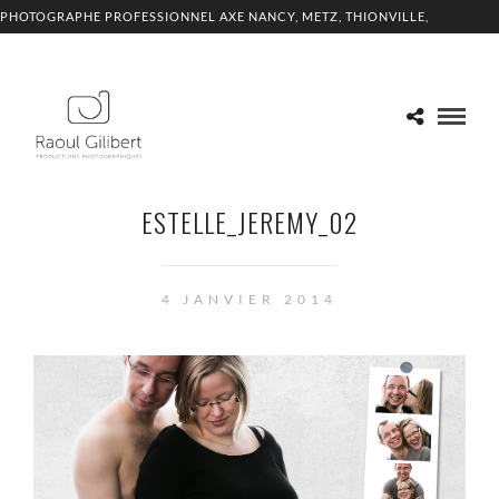
PHOTOGRAPHE PROFESSIONNEL AXE NANCY, METZ, THIONVILLE,
LUXEMBOURG
ESTELLE_JEREMY_02
4 JANVIER 2014