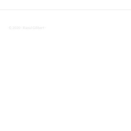
© 2020 - Raoul Gilibert -
Mentions Légales