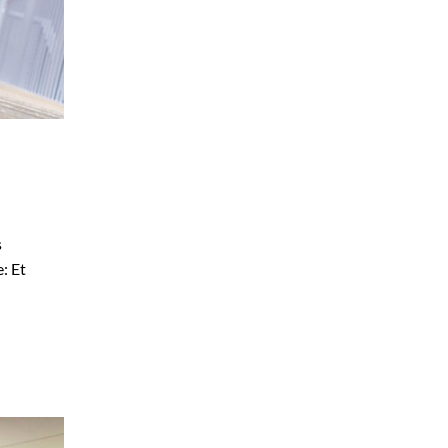
s
: Et