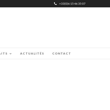
+33(0)6 15 46 35 07
AITS
ACTUALITÉS
CONTACT