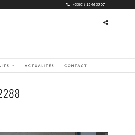
+33(0)6 15 46 35 07
AITS
ACTUALITÉS
CONTACT
2288