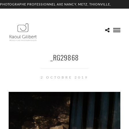
PHOTOGRAPHE PROFESSIONNEL AXE NANCY, METZ, THIONVILLE,
LUXEMBOURG
_RG29868
2 OCTOBRE 2019