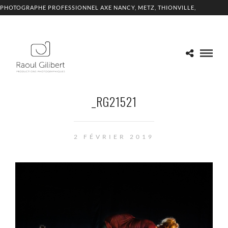
PHOTOGRAPHE PROFESSIONNEL AXE NANCY, METZ, THIONVILLE,
LUXEMBOURG
_RG21521
2 FÉVRIER 2019