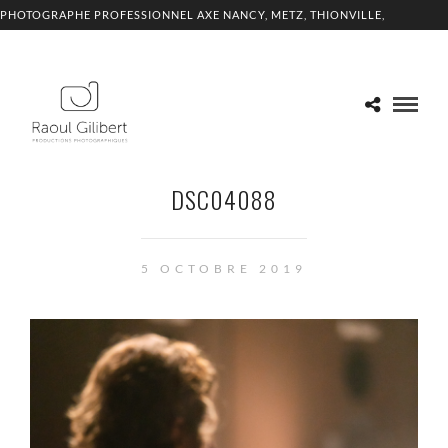
PHOTOGRAPHE PROFESSIONNEL AXE NANCY, METZ, THIONVILLE,
LUXEMBOURG
DSC04088
5 OCTOBRE 2019