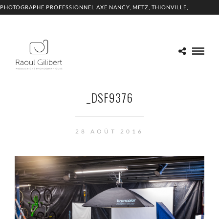
PHOTOGRAPHE PROFESSIONNEL AXE NANCY, METZ, THIONVILLE,
LUXEMBOURG
_DSF9376
28 AOÛT 2016