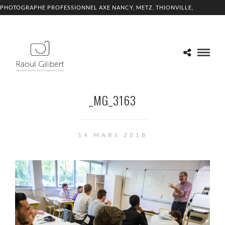
PHOTOGRAPHE PROFESSIONNEL AXE NANCY, METZ, THIONVILLE,
LUXEMBOURG
_MG_3163
14 MARS 2018