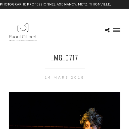
PHOTOGRAPHE PROFESSIONNEL AXE NANCY, METZ, THIONVILLE,
LUXEMBOURG
_MG_0717
14 MARS 2018