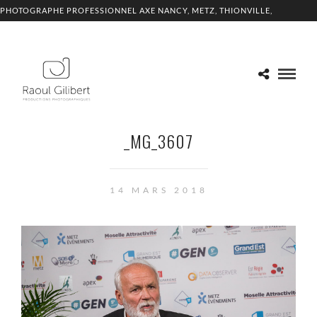
PHOTOGRAPHE PROFESSIONNEL AXE NANCY, METZ, THIONVILLE,
LUXEMBOURG
_MG_3607
14 MARS 2018