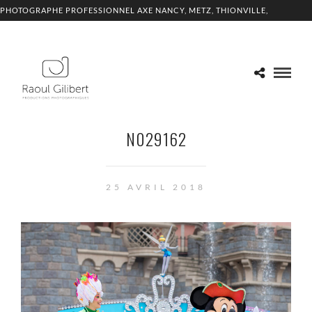
PHOTOGRAPHE PROFESSIONNEL AXE NANCY, METZ, THIONVILLE,
LUXEMBOURG
N029162
25 AVRIL 2018