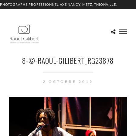
PHOTOGRAPHE PROFESSIONNEL AXE NANCY, METZ, THIONVILLE,
LUXEMBOURG
8-©-RAOUL-GILIBERT_RG23878
2 OCTOBRE 2019