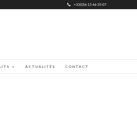
+33(0)6 15 46 35 07
AITS
ACTUALITÉS
CONTACT