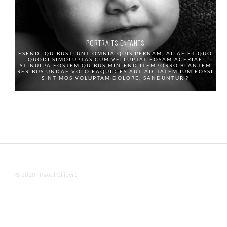
PORTRAITS ENFANTS
ESENDI QUIBUST, UNT OMNIA QUIS PERNAM, ALIAE ET QUO
QUODI SIMOLUPTAS CUM VELLUPTAT EOSAM ACERIAE
STINULPA EOSTEM QUIBUS MINIEND ITEMPORRO BLANTEM
RERIBUS UNDAE VOLO EAQUID ES AUT ADITATEM IUM EOSSI
SINT MOS VOLUPTAM DOLORE, SANDUNTUR ?
© 2020 - Raoul Gilibert -
Mentions Légales