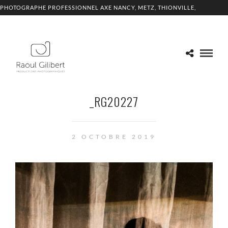
PHOTOGRAPHE PROFESSIONNEL AXE NANCY, METZ, THIONVILLE,
LUXEMBOURG
_RG20227
2 OCTOBRE 2019