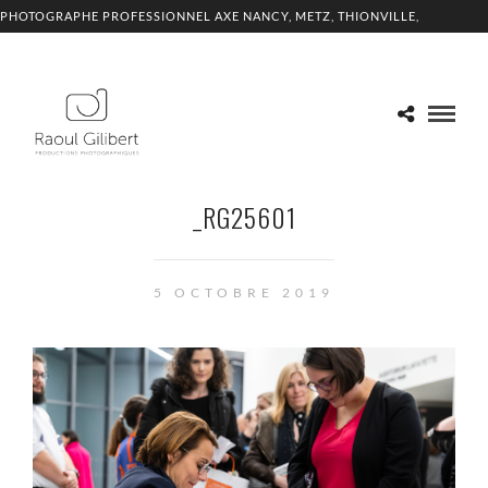
PHOTOGRAPHE PROFESSIONNEL AXE NANCY, METZ, THIONVILLE,
LUXEMBOURG
_RG25601
5 OCTOBRE 2019