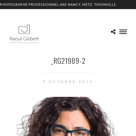
PHOTOGRAPHE PROFESSIONNEL AXE NANCY, METZ, THIONVILLE,
LUXEMBOURG
_RG21989-2
5 OCTOBRE 2019