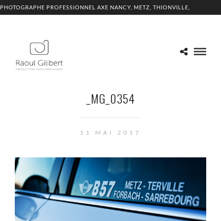
PHOTOGRAPHE PROFESSIONNEL AXE NANCY, METZ, THIONVILLE,
LUXEMBOURG
_MG_0354
11 MAI 2017